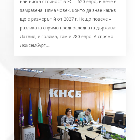
най-ниска стойност в ЕС – 620 евро, и вече е
замразена. Няма човек, който да знае какъв
ще е размерът ѝ от 2027 г. Нещо повече –
разликата спрямо предпоследната държава:
Латвия, е голяма, там е 780 евро. А спрямо
Люксембург,...