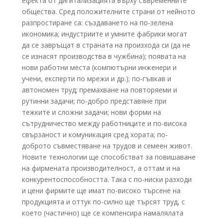
ефекта от дигитализацията върху съвременните
общества. Сред положителните страни от нейното
разпростиране са: създаването на по-зелена
икономика; индустриите и умните фабрики могат
да се завръщат в страната на произхода си (да не
се изнасят производства в чужбина); появата на
нови работни места (компютърни инженери и
учени, експерти по мрежи и др.); по-гъвкав и
автономен труд; премахване на повторяеми и
рутинни задачи; по-добро представяне при
тежките и сложни задачи; нови форми на
сътрудничество между работниците и по-висока
свързаност и комуникация сред хората; по-
доброто съвместяване на трудов и семеен живот.
Новите технологии ще способстват за повишаване
на фирмената производителност, а оттам и на
конкурентоспособността. Така с по-ниски разходи
и цени фирмите ще имат по-високо търсене на
продукцията и оттук по-силно ще търсят труд, с
което (частично) ще се компенсира намалялата