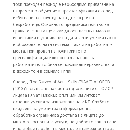
този преходен период е необходимо прилагане на
навременно обучение и преквалификация с оглед
избягване на структурната дългосрочна
безработица. Основното предизвикателство за
правителствата ще е как да осъществят масови
инвестиции в усвояване на дигитални умения както
в образователната система, така и на работните
места. При провал на политиките по
преквалификация или преназначаване на
работниците, то биха се повишили неравенствата
в доходите и в социален план.
Според “The Survey of Adult Skills (PIAAC) of OECD
(2013)“в съществена част от държавите от ОИСР
лицата нямат никакъв опит или им липсват
основни умения за използване на ИКТ. Слабото
владеене на умения за информационна
обработка ограничава достъпа на лицата до
много от основните услуги, по-доброто заплащане
и по-добрите работни места, до възможността за