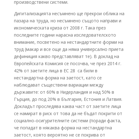
производствени системи.
Дигитализацията несъмнено ще прекрои облика на
пазара на труда, но несъмнено същото направи и
икономическата криза от 2008 г. Така през
последните години нарасна изследователското
внимание, посветено на нестандартните форми на
труд (макар и все още да няма универсално приета
дефиниция какво представляват те). В доклад на
Европейската Комисия се посочва, че през 2014 г.
42% от заетите лица в ЕС 28 са били в
нестандартна форма на заетост, като се
наблюдават съществени вариации между
държавите: от 60% в Нидерландия и над 50% в
Гърция, до под 20% в България, Естония и Латвия.
Докладът проследява каква част от заетите лица
се намират в риск от това да не бъдат покрити от
социално-осигурителните системи (поради факта,
че попадат в някаква форма на нестандартна
заетост, която вероятно не се покрива от