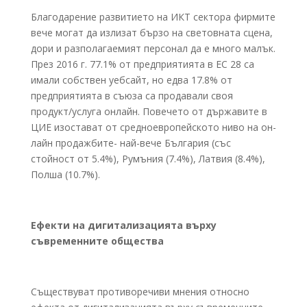
Благодарение развитието на ИКТ сектора фирмите
вече могат да излизат бързо на световната сцена,
дори и разполагаемият персонал да е много малък.
През 2016 г. 77.1% от предприятията в ЕС 28 са
имали собствен уебсайт, но едва 17.8% от
предприятията в съюза са продавали своя
продукт/услуга онлайн. Повечето от държавите в
ЦИЕ изостават от средноевропейското ниво на он-
лайн продажбите- най-вече България (със
стойност от 5.4%), Румъния (7.4%), Латвия (8.4%),
Полша (10.7%).
Ефекти на дигитализацията върху
съвременните общества
Съществуват противоречиви мнения относно