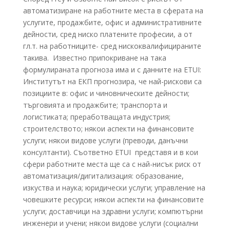
автоматизиране на работните места в сферата на
услугите, продажбите, офис и административните
дейности, сред ниско платените професии, а от
гл.т. на работниците- сред нискоквалифицираните
такива. Известно припокриване на така
формулираната прогноза има и с данните на ETUI:
Институтът на ЕКП прогнозира, че най-рискови са
позициите в: офис и чиновническите дейности;
търговията и продажбите; транспорта и
логистиката; преработващата индустрия;
строителството; някои аспекти на финансовите
услуги; някои видове услуги (преводи, данъчни
консултанти). Съответно ETUI представя и в кои
сфери работните места ще са с най-нисък риск от
автоматизация/дигитализация: образование,
изкуства и наука; юридически услуги; управление на
човешките ресурси; някои аспекти на финансовите
услуги; доставчици на здравни услуги; компютърни
инженери и учени; някои видове услуги (социални