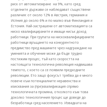
риск от автоматизиране на 9%, като сред
отделните държави се наблюдават съществени
различия: от около 12% в Австрия, германия и
Испния до около 6% и по-малко във Финландия и
Естония. Най-застрашени от автоматизацията са
ниско квалифицираните и имащи нисък доход
работници. При групата на нискоквалифицираните
работници връщането на конкурентното
предимство пред машините чрез надграждане на
уменията и обучение може да бъде трудно
постижим процес, тъй като скоростта на
настоящата технологична революция надвишава
темпото, с което са се появили предходните
революции. Ето защо фокусът трябва да е много
повече към потенциалните неравенства и
изисквания за (пре)квалификация спрямо
технологичната промяна, отколкото към това
доколко технологичния процес ще доведе до
безработица сред населението. Извадката на