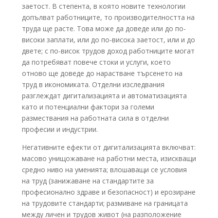
заетост. В степента, в която новите технологии
допълват работниците, то производителността на
труда ще расте. Това може да доведе или до по-
високи заплати, или до по-висока заетост, или и до
двете; с по-висок трудов доход работниците могат
да потребяват повече стоки и услуги, което
отново ще доведе до нарастване търсенето на
труд в икономиката. Отделни изследвания
разглеждат дигитализацията и автоматизацията
като и потенциални фактори за големи
размествания на работната сила в отделни
професии и индустрии.
Негативните ефекти от дигитализацията включват:
масово унищожаване на работни места, изискващи
средно ниво на уменията; влошаващи се условия
на труд (занижаване на стандартите за
професионално здраве и безопасност) и ерозиране
на трудовите стандарти; размиване на границата
между личен и трудов живот (на разположение