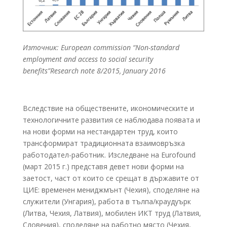
Източник: European commission “Non-standard
employment and access to social security
benefits”Research note 8/2015, January 2016
Вследствие на обществените, икономическите и
технологичните развития се наблюдава появата и
на нови форми на нестандартен труд, които
трансформират традиционната взаимовръзка
работодател-работник. Изследване на Eurofound
(март 2015 г.) представя девет нови форми на
заетост, част от които се срещат в държавите от
ЦИЕ: временен мениджмънт (Чехия), споделяне на
служители (Унгария), работа в тълпа/краудуърк
(Литва, Чехия, Латвия), мобилен ИКТ труд (Латвия,
Словения), споделяне на работно място (Чехия,