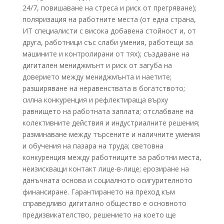
24/7, повишаване на стреса и риск от прегряване);
поляризация на работните места (от една страна,
ИТ специалисти с висока добавена стойност и, от
друга, работници със слаби умения, работещи за
машините и контролирани от тях); създаване на
дигитален мениджмънт и риск от загуба на
доверието между мениджмънта и наетите;
разширяване на неравенствата в богатството;
силна конкуренция и рефлектираща върху
равнището на работната заплата; отслабване на
колективните действия и индустриалните решения;
разминаване между търсените и наличните умения
и обучения на пазара на труда; световна
конкуренция между работниците за работни места,
неизискващи контакт лице-в-лице; ерозиране на
данъчната основа и социалното осигурителното
финансиране. Гарантирането на преход към
справедливо дигитално общество е основното
предизвикателство, решението на което ще