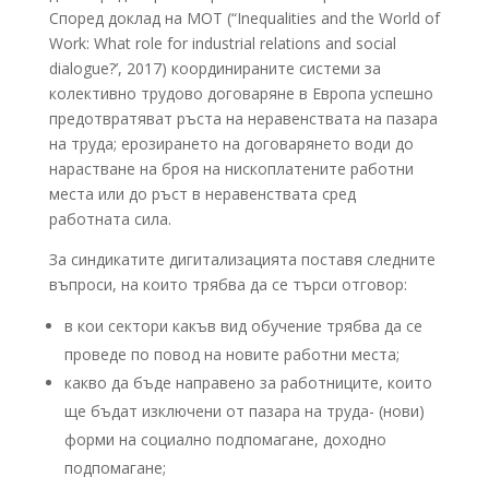
Според доклад на МОТ (“Inequalities and the World of
Work: What role for industrial relations and social
dialogue?’, 2017) координираните системи за
колективно трудово договаряне в Европа успешно
предотвратяват ръста на неравенствата на пазара
на труда; ерозирането на договарянето води до
нарастване на броя на нископлатените работни
места или до ръст в неравенствата сред
работната сила.
За синдикатите дигитализацията поставя следните
въпроси, на които трябва да се търси отговор:
в кои сектори какъв вид обучение трябва да се
проведе по повод на новите работни места;
какво да бъде направено за работниците, които
ще бъдат изключени от пазара на труда- (нови)
форми на социално подпомагане, доходно
подпомагане;