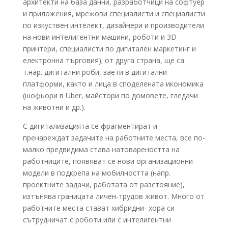
архитекти на база данни, разработчици на софтуер
и приложения, мрежови специалисти и специалисти
по изкуствен интелект, дизайнери и производители
на нови интелигентни машини, роботи и 3D
принтери, специалисти по дигитален маркетинг и
електронна търговия); от друга страна, ще са
т.нар. дигитални роби, заети в дигитални
платформи, както и лица в споделената икономика
(шофьори в Uber, майстори по домовете, гледачи
на животни и др.).
С дигитализацията се фрагментират и
пренареждат задачите на работните места, все по-
малко предвидима става натовареността на
работниците, появяват се нови организационни
модели в подкрепа на мобилността (напр.
проектните задачи, работата от разстояние),
изтънява границата личен-трудов живот. Много от
работните места стават хибридни- хора си
сътрудничат с роботи или с интелигентни