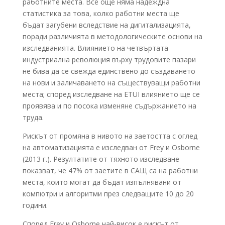
работните места. Все още няма надеждна
статистика за това, колко работни места ще
бъдат загубени вследствие на дигитализацията,
поради различията в методологическите основи на
изследванията. Влиянието на четвъртата
индустриална революция върху трудовите пазари
не бива да се свежда единствено до създаването
на нови и заличаването на съществуващи работни
места; според изследване на ETUI влиянието ще се
проявява и по посока изменяне съдържанието на
труда.
Рискът от промяна в нивото на заетостта с оглед
на автоматизацията е изследван от Frey и Osborne
(2013 г.). Резултатите от тяхното изследване
показват, че 47% от заетите в САЩ са на работни
места, които могат да бъдат изпълнявани от
компютри и алгоритми през следващите 10 до 20
години.
Според Frey и Osborne най-висок е рискът от