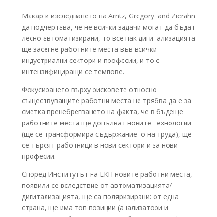
Макар и изследването на Arntz, Gregory and Zierahn
да подчертава, че не всички задачи могат да бъдат
лесно автоматизирани, то все пак дигитализацията
ще засегне работните места във всички
индустриални сектори и професии, и то с
интензифициращи се темпове.
Фокусирането върху рисковете относно
съществуващите работни места не трябва да е за
сметка пренебрегването на факта, че в бъдеще
работните места ще допълват новите технологии
(ще се трансформира съдържанието на труда), ще
се търсят работници в нови сектори и за нови
професии.
Според Институтът на ЕКП новите работни места,
появили се вследствие от автоматизацията/
дигитализацията, ще са поляризирани: от една
страна, ще има топ позиции (анализатори и