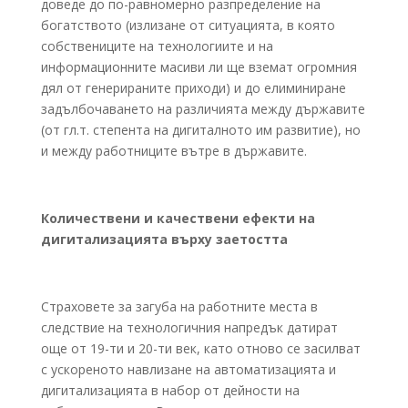
доведе до по-равномерно разпределение на
богатството (излизане от ситуацията, в която
собствениците на технологиите и на
информационните масиви ли ще вземат огромния
дял от генерираните приходи) и до елиминиране
задълбочаването на различията между държавите
(от гл.т. степента на дигиталното им развитие), но
и между работниците вътре в държавите.
Количествени и качествени ефекти на
дигитализацията върху заетостта
Страховете за загуба на работните места в
следствие на технологичния напредък датират
още от 19-ти и 20-ти век, като отново се засилват
с ускореното навлизане на автоматизацията и
дигитализацията в набор от дейности на