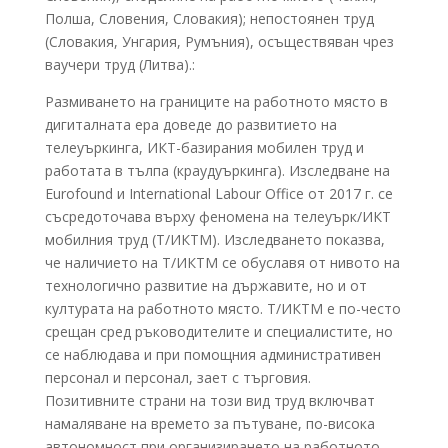
Полша, Словения, Словакия); непостоянен труд
(Словакия, Унгария, Румъния), осъществяван чрез
ваучери труд (Литва).:
Размиването на границите на работното място в
дигиталната ера доведе до развитието на
телеуъркинга, ИКТ-базирания мобилен труд и
работата в тълпа (краудуъркинга). Изследване на
Eurofound и International Labour Office от 2017 г. се
съсредоточава върху феномена на телеуърк/ИКТ
мобилния труд (Т/ИКТМ). Изследването показва,
че наличието на Т/ИКТМ се обуславя от нивото на
технологично развитие на държавите, но и от
културата на работното място. Т/ИКТМ е по-често
срещан сред ръководителите и специалистите, но
се наблюдава и при помощния административен
персонал и персонал, зает с търговия.
Позитивните страни на този вид труд включват
намаляване на времето за пътуване, по-висока
автономност при организирането на работното