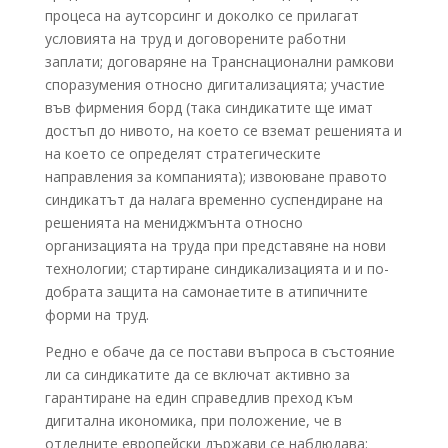
процеса на аутсорсинг и доколко се прилагат
условията на труд и договорените работни
заплати; договаряне на Транснационални рамкови
споразумения относно дигитализацията; участие
във фирмения борд (така синдикатите ще имат
достъп до нивото, на което се вземат решенията и
на което се определят стратегическите
направления за компанията); извоюване правото
синдикатът да налага временно суспендиране на
решенията на мениджмънта относно
организацията на труда при представяне на нови
технологии; стартиране синдикализацията и и по-
добрата защита на самонаетите в атипичните
форми на труд.
Редно е обаче да се постави въпроса в състояние
ли са синдикатите да се включат активно за
гарантиране на един справедлив преход към
дигитална икономика, при положение, че в
отделните европейски държави се наблюдава: