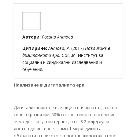
Автори:
Росица Антова
Цитирине:
Антова, Р.
(2017)
Навлизане в
дигиталната ера.
София: Институт за
социални и синдикални изследвания и
обучения.
Навлизане в дигиталната ера
Дигитализацията е все още в началната фаза на
своето развитие. 60% от световното население
няма достъп до интернет, а от 3.2 млрд.души с
достъп до интернет само 1 млрд. души са
обхванати от високо скоростно широколентово