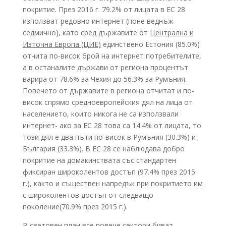
покритие. През 2016 г. 79.2% от лицата в ЕС 28
използват редовно интернет (поне веднъж
седмично), като сред държавите от
Централна и
Източна Европа (ЦИЕ)
единствено Естония (85.0%)
отчита по-висок брой на интернет потребителите,
а в останалите държави от региона процентът
варира от 78.6% за Чехия до 56.3% за Румъния.
Повечето от държавите в региона отчитат и по-
висок спрямо средноевропейския дял на лица от
населението, които никога не са използвали
интернет- ако за ЕС 28 това са 14.4% от лицата, то
този дял е два пъти по-висок в Румъния (30.3%) и
България (33.3%). В ЕС 28 се наблюдава добро
покритие на домакинствата със стандартен
фиксиран широколентов достъп (97.4% през 2015
г.), както и съществен напредък при покритието им
с широколентов достъп от следващо
поколение(70.9% през 2015 г.).
В световен план все повече сектори биват