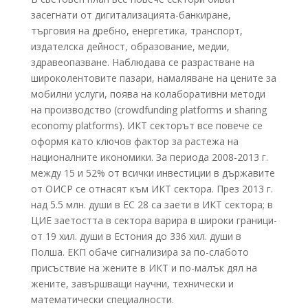
засегнати от дигитализацията-банкиране,
търговия на дребно, енергетика, транспорт,
издателска дейност, образование, медии,
здравеопазване. Наблюдава се разрастване на
широколентовите пазари, намаляване на цените за
мобилни услуги, поява на колаборативни методи
на производство (crowdfunding platforms и sharing
economy platforms). ИКТ секторът все повече се
оформя като ключов фактор за растежа на
националните икономики. За периода 2008-2013 г.
между 15 и 52% от всички инвестиции в държавите
от ОИСР се отнасят към ИКТ сектора. През 2013 г.
над 5.5 млн. души в ЕС 28 са заети в ИКТ сектора; в
ЦИЕ заетостта в сектора варира в широки граници-
от 19 хил. души в Естония до 336 хил. души в
Полша. ЕКП обаче сигнализира за по-слабото
присъствие на жените в ИКТ и по-малък дял на
жените, завършващи научни, технически и
математически специалности.