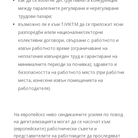
как да се избегне деструктивната конкуренция
между паралелните регулирани и нерегулирани
трудови пазари;
възможно ли е към Т/ИКТМ да се приложат ясни
разпоредби и/или национални/секторни
колективни договори, свързани с: работното и
извън работното време (ограничаване на
неплатения извънреден труд и гарантиране на
минималните периоди за почивка); здравето и
безопасността на работното място (при работни
места, изнесени извън помещенията на
работодателя)
На европейско ниво синдикалните усилия по повод
на дигитализацията могат да се насочат към:
(европейските) работнически съвети и
представителите на работниците да проследяват