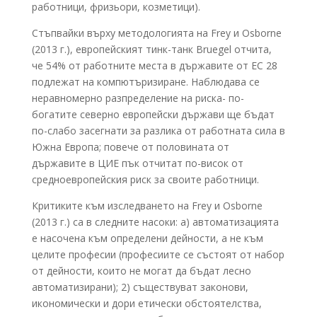
работници, фризьори, козметици).
Стъпвайки върху методологията на Frey и Osborne
(2013 г.), европейският тинк-танк Bruegel отчита,
че 54% от работните места в държавите от ЕС 28
подлежат на компютъризиране. Наблюдава се
неравномерно разпределение на риска- по-
богатите северно европейски държави ще бъдат
по-слабо засегнати за разлика от работната сила в
Южна Европа; повече от половината от
държавите в ЦИЕ пък отчитат по-висок от
средноевропейския риск за своите работници.
Критиките към изследването на Frey и Osborne
(2013 г.) са в следните насоки: а) автоматизацията
е насочена към определени дейности, а не към
целите професии (професиите се състоят от набор
от дейности, които не могат да бъдат лесно
автоматизирани); 2) съществуват законови,
икономически и дори етически обстоятелства,