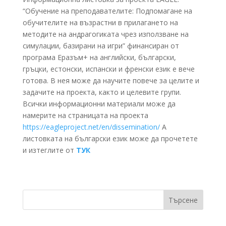
“Обучение на преподавателите: Подпомагане на
обучителите на възрастни в прилагането на
методите на андрагогиката чрез използване на
симулации, базирани на игри” финансиран от
програма Еразъм+ на английски, български,
гръцки, естонски, испански и френски език е вече
готова. В нея може да научите повече за целите и
задачите на проекта, както и целевите групи.
Всички информационни материали може да
намерите на страницата на проекта
https://eagleproject.net/en/dissemination/
А
листовката на български език може да прочетете
и изтеглите от
ТУК
Търсене