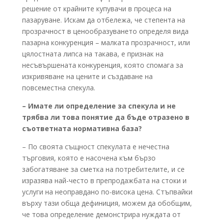
решение от крайните купувачи в процеса на
пазаруване. Искам да отбележа, че степента на
прозрачност в ценообразуването определя вида
пазарна конкуренция – малката прозрачност, или
цялостната липса на такава, е признак на
несъвършената конкуренция, която спомага за
изкривяване на цените и създаване на
повсеместна спекула.
– Имате ли определение за спекула и не
трябва ли това понятие да бъде отразено в
съответната нормативна база?
– По своята същност спекулата е нечестна
търговия, която е насочена към бързо
забогатяване за сметка на потребителите, и се
изразява най-често в препродажбата на стоки и
услуги на неоправдано по-висока цена. Стъпвайки
върху тази обща дефиниция, можем да обобщим,
че това определение демонстрира нуждата от