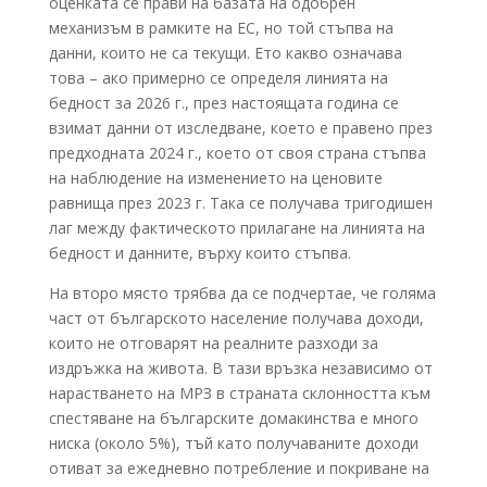
оценката се прави на базата на одобрен
механизъм в рамките на ЕС, но той стъпва на
данни, които не са текущи. Ето какво означава
това – ако примерно се определя линията на
бедност за 2026 г., през настоящата година се
взимат данни от изследване, което е правено през
предходната 2024 г., което от своя страна стъпва
на наблюдение на изменението на ценовите
равнища през 2023 г. Така се получава тригодишен
лаг между фактическото прилагане на линията на
бедност и данните, върху които стъпва.
На второ място трябва да се подчертае, че голяма
част от българското население получава доходи,
които не отговарят на реалните разходи за
издръжка на живота. В тази връзка независимо от
нарастването на МРЗ в страната склонността към
спестяване на българските домакинства е много
ниска (около 5%), тъй като получаваните доходи
отиват за ежедневно потребление и покриване на