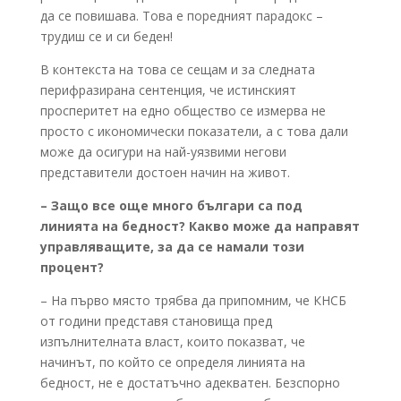
да се повишава. Това е поредният парадокс –
трудиш се и си беден!
В контекста на това се сещам и за следната
перифразирана сентенция, че истинският
просперитет на едно общество се измерва не
просто с икономически показатели, а с това дали
може да осигури на най-уязвими негови
представители достоен начин на живот.
– Защо все още много българи са под
линията на бедност? Какво може да направят
управляващите, за да се намали този
процент?
– На първо място трябва да припомним, че КНСБ
от години представя становища пред
изпълнителната власт, които показват, че
начинът, по който се определя линията на
бедност, не е достатъчно адекватен. Безспорно