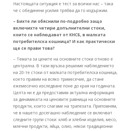
Настоящата ситуация е тест за всички нас – така
че с обединени усилия трябва да го издържим.
– Бихте ли обяснили по-подробно защо
включихте четири допълнителни стоки,
които се наблюдават от КНСБ, в малката
потребителска кошница? И как практически
ще се прави това?
– Темата за цените на основните стоки отново е
централна. В тази връзка решихме наблюдението
на 20-те стоки от малката потребителска кошница,
което правим на всяко тримесечие, да стане
ежемесечно изследване поне до края на годината.
Целта ни е да предоставим актуална информация
за динамиката на ценовите равнища на основните
продукти, които слагаме на трапезата. Припомням,
че в нашето досегашно наблюдение се включват
следните групи стоки: хляб и хлебни изделия, месо,
млечни продукти, яйца, олио, някои традиционни