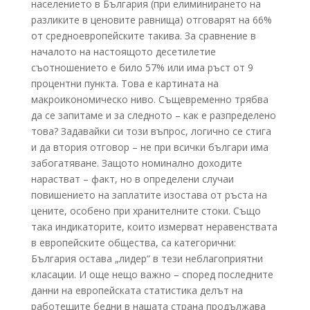
населението в България (при елиминирането на
разликите в ценовите равнища) отговарят на 66%
от средноевропейските такива. За сравнение в
началото на настоящото десетилетие
съотношението е било 57% или има ръст от 9
процентни пункта. Това е картината на
макроикономическо ниво. Същевременно трябва
да се запитаме и за следното – как е разпределено
това? Задавайки си този въпрос, логично се стига
и да втория отговор – не при всички българи има
забогатяване. Защото номинално доходите
нарастват – факт, но в определени случаи
повишението на заплатите изостава от ръста на
цените, особено при хранителните стоки. Също
така индикаторите, които измерват неравенствата
в европейските общества, са категорични:
България остава „лидер“ в тези неблагоприятни
класации. И още нещо важно – според последните
данни на европейската статистика делът на
работещите бедни в нашата страна продължава