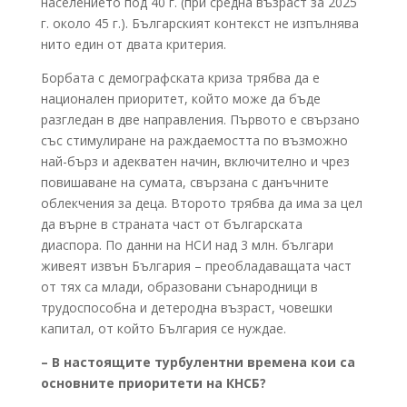
населението под 40 г. (при средна възраст за 2025
г. около 45 г.). Българският контекст не изпълнява
нито един от двата критерия.
Борбата с демографската криза трябва да е
национален приоритет, който може да бъде
разгледан в две направления. Първото е свързано
със стимулиране на раждаемостта по възможно
най-бърз и адекватен начин, включително и чрез
повишаване на сумата, свързана с данъчните
облекчения за деца. Второто трябва да има за цел
да върне в страната част от българската
диаспора. По данни на НСИ над 3 млн. българи
живеят извън България – преобладаващата част
от тях са млади, образовани сънародници в
трудоспособна и детеродна възраст, човешки
капитал, от който България се нуждае.
– В настоящите турбулентни времена кои са
основните приоритети на КНСБ?