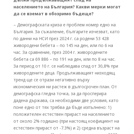
населението на България? Какви мерки могат
да се вземат в обозримо бъдеще?
– Демографската криза е проблем номер едно на
България. За съжаление, българите изчезват, като
по данни на НСИ през 2024 г. са родени 53 428
живородени бебета – по 145 на ден, или по 6 на
час. За сравнение, през 2004 г. живородените
бебета са 69 886 – по 191 на ден, или по 8 на час.
За период от 10 г. се наблюдава спад от 30,8% при
живородените деца. Продължаващият низходящ
тренд ще се отрази негативно върху
икономическия ни растеж в дългосрочен план. От
демографска гледна точка, за да просперира
дадена държава, са необходими две условия, като
поне едно от тях трябва да бъде изпълнено: 1)
положителен естествен прираст на населението
от около 2% годишно (при настоящ коефициент на
естествен прираст от -7.3%) и 2) средна възраст на