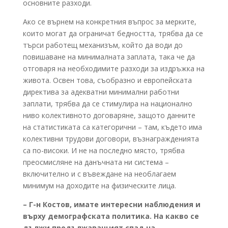
основните разходи.
Ако се върнем на конкретния въпрос за мерките,
които могат да ограничат бедността, трябва да се
търси работещ механизъм, който да води до
повишаване на минималната заплата, така че да
отговаря на необходимите разходи за издръжка на
живота. Освен това, съобразно и европейската
директива за адекватни минимални работни
заплати, трябва да се стимулира на национално
ниво колективното договаряне, защото данните
на статистиката са категорични – там, където има
колективни трудови договори, възнагражденията
са по-високи. И не на последно място, трябва
преосмисляне на данъчната ни система –
включително и с въвеждане на необлагаем
минимум на доходите на физическите лица.
– Г-н Костов, имате интересни наблюдения и
върху демографската политика. На какво се
дължи продължаващият спад на