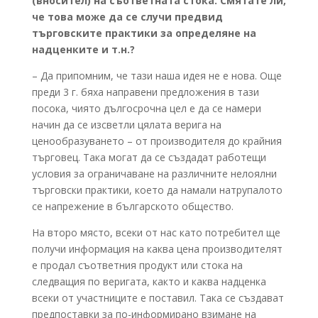
(вносител) на съответната стока. Смятате ли,
че това може да се случи предвид
търговските практики за определяне на
надценките и т.н.?
– Да припомним, че тази наша идея не е нова. Още
преди 3 г. бяха направени предложения в тази
посока, чиято дългосрочна цел е да се намери
начин да се изсветли цялата верига на
ценообразуването – от производителя до крайния
търговец. Така могат да се създадат работещи
условия за ограничаване на различните нелоялни
търговски практики, което да намали натрупалото
се напрежение в българското общество.
На второ място, всеки от нас като потребител ще
получи информация на каква цена производителят
е продал съответния продукт или стока на
следващия по веригата, както и каква надценка
всеки от участниците е поставил. Така се създават
предпоставки за по-информирано взимане на