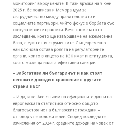
мониторинг върху цените. В тази връзка на 9 юни
2025 г. бе подписан и Меморандум за
сътрудничество между правителството и
социалните партньори, чийто фокус е борбата със
спекулативните практики. Вече споменатото
изследване, което ще извършваме на ежемесечна
база, е един от инструментите. Същевременно
най-ключова остава ролята на регулаторните
органи, които в лицето на КЗК имат институцията,
която може да налага ефективни санкции.
– Забогатява ли българинът и как стоят
неговите доходи в сравнение с другите
страни в ЕС?
– И да, и не. Ако стъпим на официалните данни на
европейската статистика относно общото
благосъстояние на българските граждани –
отговорът е положителен. Според последните
изчисления от 2024 г. средните доходи на човек от