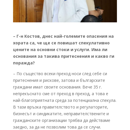
– Г-н Костов, днес най-големите опасения на
хората са, че ще се повишат спекулативно
цените на основни стоки и услуги. Има ли
основания за такива притеснения и какво ги
поражда?
– По същество всеки преход носи след себе си
притеснения и рискове, затова и българските
граждани имат своите основания. Вече 35 г.
непрекъснато сме от преход в преход, а това е
най-благоприятната среда за потенциална спекула.
В тази връзка правителството и регулаторите,
бизнесът и синдикатите, неправителствените и
гражданските организации трябва да действаме
заедно, за да не позволим това да се случи.