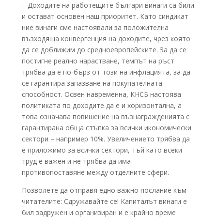
– Доходите на работещите българи винаги са били
и остават основен наш приоритет. Като синдикат
ние винаги сме настоявали за положителна
възходяща конвергенция на доходите, чрез която
да се доближим до средноевропейските. За да се
постигне реално нарастване, темпът на ръст
трябва да е по-бърз от този на инфлацията, за да
се гарантира запазване на покупателната
способност. Освен навременна, КНСБ настоява
политиката по доходите да е и хоризонтална, а
това означава повишение на възнагражденията с
гарантирана обща стъпка за всички икономически
сектори – например 10%. Увеличението трябва да
е приложимо за всички сектори, тъй като всеки
труд е важен и не трябва да има
противопоставяне между отделните сфери.
Позволете да отправя едно важно послание към
читателите: Сдружавайте се! Капиталът винаги е
бил задружен и организиран и е крайно време