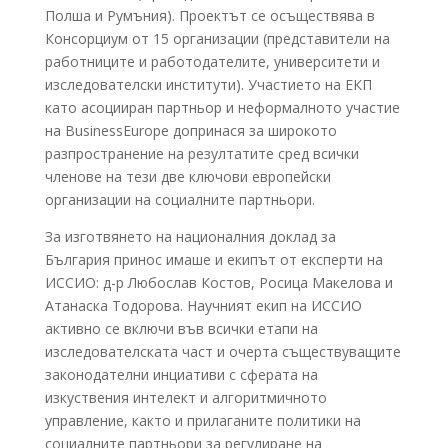
Полша и Румъния). Проектът се осъществява в
Консорциум от 15 организации (представители на
работниците и работодателите, университети и
изследователски институти). Участието на ЕКП
като асоцииран партньор и неформалното участие
на BusinessEurope допринася за широкото
разпространение на резултатите сред всички
членове на тези две ключови европейски
организации на социалните партньори.
За изготвянето на националния доклад за
България принос имаше и екипът от експерти на
ИССИО: д-р Любослав Костов, Росица Макелова и
Атанаска Тодорова. Научният екип на ИССИО
активно се включи във всички етапи на
изследователската част и очерта съществуващите
законодателни инциативи с сферата на
изкуствения интелект и алгоритмичното
управление, както и прилаганите политики на
социалните партньори за регулиране на