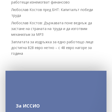
работещи изнемогват финансово
Любослав Костов пред БНТ: Капиталът победи
труда
Любослав Костов: Държавата поне веднъж да
застане на страната на труда и да изготвим
механизъм за МРЗ
Заплатата за издръжка за едно работещо лице
достигна 828 евро нетно – с 48 евро нагоре за
година
За ИССИО