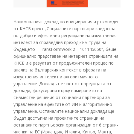
Националният доклад по инициирания и ръководен
от КНСБ прект „Социалните партньори заедно за
по-добро и ефективно регулиране на изкуствения
интелект за справедлив преход към труда на
бъдещето – TransFormWork 2 – 101145650″, беше
официално представен на интернет страницата на
КНСБ и е резултат от продължителен процес по
анализ на българския контекст в сферата на
изкуствения интелект и алгоритмичното
управление. Докладът е част от поредицата от
доклади, фокусирани върху намирането на
съвместни решения от социални партньори за
управление на ефектите от ИИ и алгоритмично
управление. Останалите национални доклади ще
бъдат достъпни на проектните страници на
останалите партньорски организации от 6 страни-
членки на ЕС (Ирландия, Италия, Кипър, Малта,