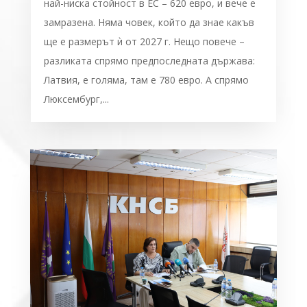
най-ниска стойност в ЕС – 620 евро, и вече е
замразена. Няма човек, който да знае какъв
ще е размерът ѝ от 2027 г. Нещо повече –
разликата спрямо предпоследната държава:
Латвия, е голяма, там е 780 евро. А спрямо
Люксембург,...