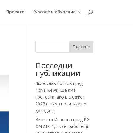
Проекти
Курсове и обучение
Търсене
Последни
публикации
Любослав Костов пред
Nova News: Ще има
протести, ако в Бюджет
2027 г. няма политика по
доходите
Виолета Иванова пред BG
ON AIR: 1,5 млн. работещи