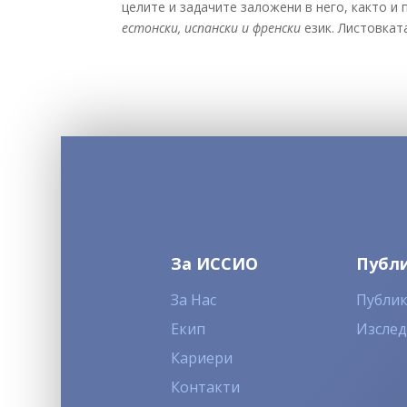
целите и задачите заложени в него, както и
естонски, испански и френски
език. Листовкат
За ИССИО
Публ
За Нас
Публи
Екип
Изсле
Кариери
Контакти