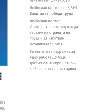
изнемогват финансово
Любослав Костов пред БНТ:
Капиталът победи труда
Любослав Костов:
Държавата поне веднъж да
застане на страната на
труда и да изготвим
механизъм за МРЗ
Заплатата за издръжка за
едно работещо лице
достигна 828 евро нетно –
с 48 евро нагоре за година
ат
G01-
пи,