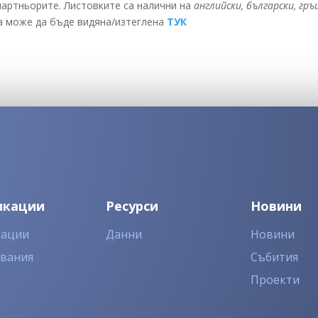
 партньорите. Листовките са налични на
английски, български, гръ
а може да бъде видяна/изтеглена
ТУК
икации
Ресурси
Новини
кации
Данни
Новини
двания
Събития
Проекти