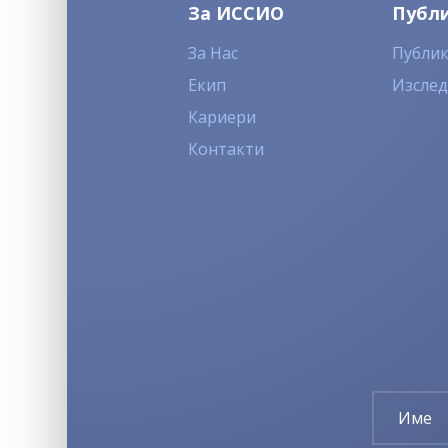
За ИССИО
Публ
За Нас
Публи
Екип
Изсле
Кариери
Контакти