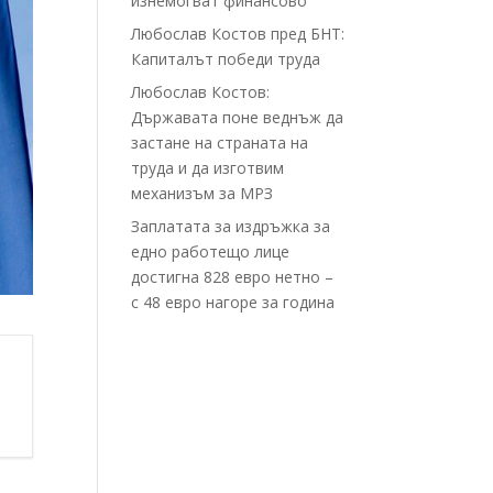
изнемогват финансово
Любослав Костов пред БНТ:
Капиталът победи труда
Любослав Костов:
Държавата поне веднъж да
застане на страната на
труда и да изготвим
механизъм за МРЗ
Заплатата за издръжка за
едно работещо лице
достигна 828 евро нетно –
с 48 евро нагоре за година