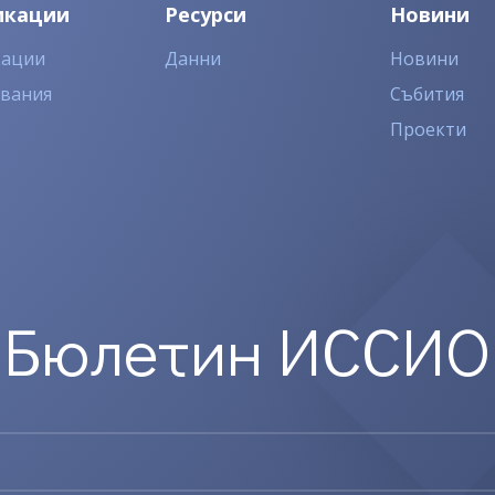
икации
Ресурси
Новини
кации
Данни
Новини
двания
Събития
Проекти
Бюлетин ИССИО