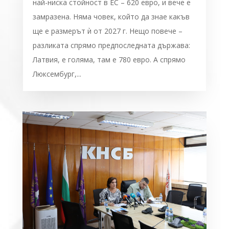
най-ниска стойност в ЕС – 620 евро, и вече е
замразена. Няма човек, който да знае какъв
ще е размерът ѝ от 2027 г. Нещо повече –
разликата спрямо предпоследната държава:
Латвия, е голяма, там е 780 евро. А спрямо
Люксембург,...