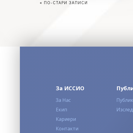
« ПО-СТАРИ ЗАПИСИ
За ИССИО
Публ
За Нас
Публи
Екип
Изсле
Кариери
Контакти