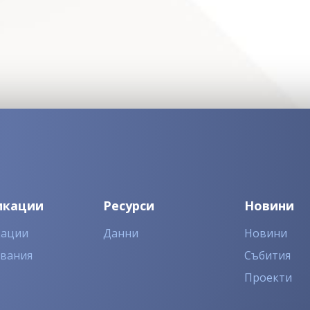
икации
Ресурси
Новини
кации
Данни
Новини
двания
Събития
Проекти