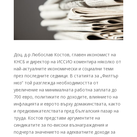
Доц. д-р Любослав Костов, главен икономист на
КНСБ и директор на ИССИО коментира няколко от
най-актуалните икономически и социални теми
през последните седмици. В статията за „Филтър
нюз“ той разглежда необходимостта от
увеличение на минималната работна заплата до
700 евро, политиките по доходите, влиянието на
инфлацията и еврото върху домакинствата, както
и предизвикателствата пред бългалския пазар на
труда. Костов представи аргументите на
синдикатите за по-високи възнаграждения и
подчерта значението на адекватните доходи за