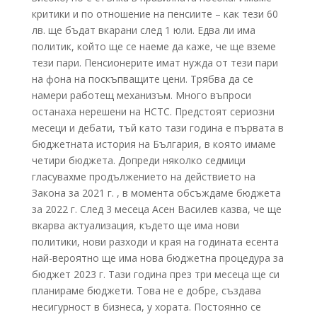
критики и по отношение на пенсиите – как тези 60
лв. ще бъдат вкарани след 1 юли. Едва ли има
политик, който ще се наеме да каже, че ще вземе
тези пари. Пенсионерите имат нужда от тези пари
на фона на поскъпващите цени. Трябва да се
намери работещ механизъм. Много въпроси
останаха нерешени на НСТС. Предстоят сериозни
месеци и дебати, тъй като тази година е първата в
бюджетната история на България, в която имаме
четири бюджета. Допреди няколко седмици
гласувахме продължението на действието на
Закона за 2021 г. , в момента обсъждаме бюджета
за 2022 г. След 3 месеца Асен Василев казва, че ще
вкарва актуализация, където ще има нови
политики, нови разходи и края на годината есента
най-вероятно ще има нова бюджетна процедура за
бюджет 2023 г. Тази година през три месеца ще си
планираме бюджети. Това не е добре, създава
несигурност в бизнеса, у хората. Постоянно се