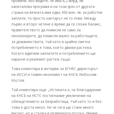
промени. Ако видите, че има 8,2 млрд. лв.
капиталова програма и на този фон от другата
страна на везната има едва 300 млн. лв. за работни
заплати, то просто кантарът не го лови. Между
първо и второ четене е време да се сложи баланс,
правителството да помисли не само за
пенсионерите, да помисли малко за работещите,
за домакинствата, тъй като в крайна сметка
потреблението е това, което движи растежа.
Когато вдигнем заплатите и потреблението ще
нарасне и реалният растеж също.
Това коментира в интервю за БГНЕС директорът
на ИССИ и главен икономист на КНСБ Любослав
Костов.
Той коментира още: „Истината е, че благодарение
на КНСБ на НСТС постигнахме увеличение на
обезщетението за безработица, тъй като то и без
това е доста ниско. Не че сега ще стане много
високо, но е стъпка в правилната посока. Имаме