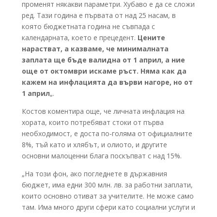
променят някакви параметри. Хубаво е да се сложи
ред. Тази година е първата от над 25 насам, в
която бюджетната година не съвпада с
календарната, което е прецедент.
Цените
нарастват, а казваме, че минималната
заплата ще бъде валидна от 1 април, а ние
още от октомври искаме ръст. Няма как да
кажем на инфлацията да върви нагоре, но от
1 април
„.
Костов коментира още, че личната инфлация на
хората, които потребяват стоки от първа
необходимост, е доста по-голяма от официалните
8%, тъй като и хлябът, и олиото, и другите
основни малоценни блага поскъпват с над 15%.
„На този фон, ако погледнете в държавния
бюджет, има едни 300 млн. лв. за работни заплати,
които основно отиват за учителите. Не може само
там. Има много други сфери като социални услуги и