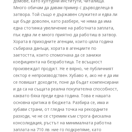
домове, като културни институти, читалища.
Много обичам да давам пример с дърводелеца в
затвора. Той също е държавен служител и едва ли
ще бъде доволен, като разбере, че няма да има
една стотинка увеличение на работната заплата,
пък едва ли е много приятно да работиш в затвор.
Хората в приходните агенции, които цяла година
събираха данъци, хората в агенциите по
заетостта, които спомогнаха да се занижи
коефициента на безработица. Те всъщност
произвеждат продукт. Не е вярно, че публичният
сектор е непроизводствен. Хубаво е, ако не е да им
се повишат доходите, поне да бъдат компенсирани
и да са на същата реална покупателна способност,
каквато бяха преди една година. Това е нашата
основна критика в бюджета. Разбира се, има и
хубави страни, от гледна точка на рекордните
разходи, че не се стремим към строга фискална
консолидация, ръстът на минималната работна
заплата на 710 лв. ние го подкрепяме, като