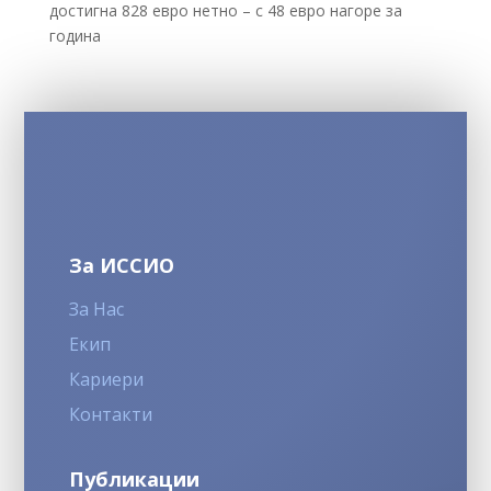
достигна 828 евро нетно – с 48 евро нагоре за
година
За ИССИО
За Нас
Екип
Кариери
Контакти
Публикации