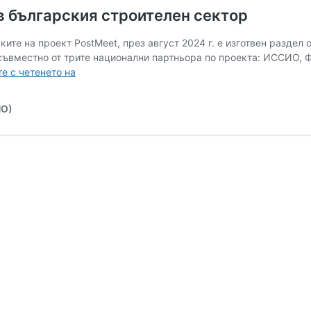
в българския строителен сектор
ките на проект PostMeet, през август 2024 г. е изготвен раздел
 съвместно от трите национални партньора по проекта: ИССИО, 
Наръчник
е с четенето на
относно
условията
ИО)
на
труд
в
българския
строителен
сектор