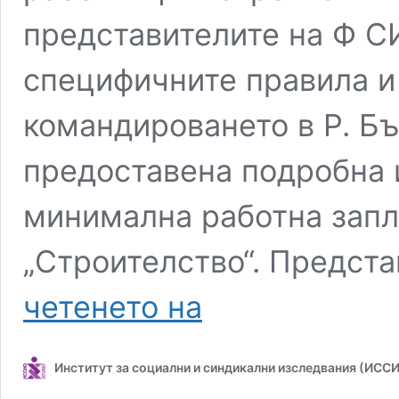
представителите на Ф С
специфичните правила 
командироването в Р. Б
предоставена подробна
минимална работна запла
„Строителство“. Предст
Проведе
четенето на
се
онлайн
семинар
Институт за социални и синдикални изследвания (ИСС
„Процедури
за