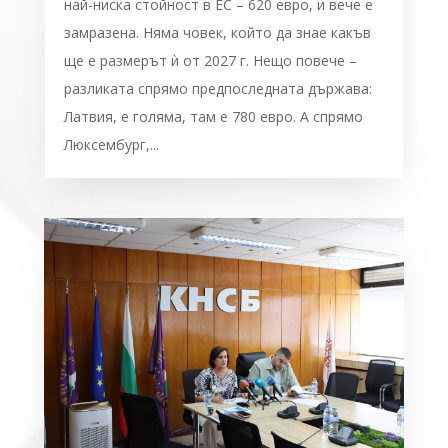
най-ниска стойност в ЕС – 620 евро, и вече е
замразена. Няма човек, който да знае какъв
ще е размерът ѝ от 2027 г. Нещо повече –
разликата спрямо предпоследната държава:
Латвия, е голяма, там е 780 евро. А спрямо
Люксембург,...