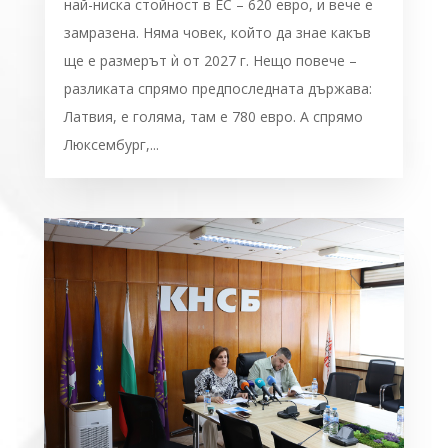
най-ниска стойност в ЕС – 620 евро, и вече е
замразена. Няма човек, който да знае какъв
ще е размерът ѝ от 2027 г. Нещо повече –
разликата спрямо предпоследната държава:
Латвия, е голяма, там е 780 евро. А спрямо
Люксембург,...