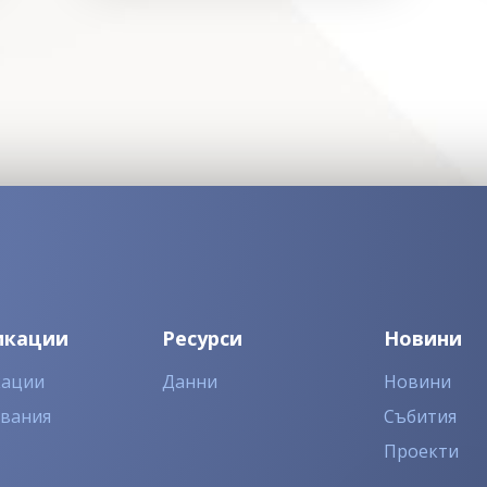
икации
Ресурси
Новини
кации
Данни
Новини
двания
Събития
Проекти