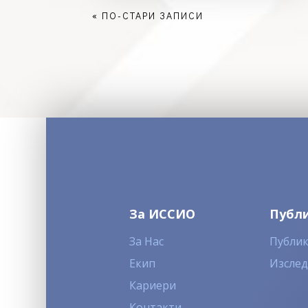
« ПО-СТАРИ ЗАПИСИ
За ИССИО
Публ
За Нас
Публи
Екип
Изсле
Кариери
Контакти