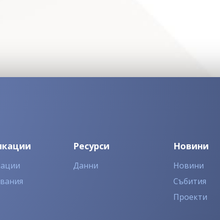
икации
Ресурси
Новини
кации
Данни
Новини
двания
Събития
Проекти