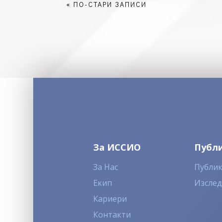
« ПО-СТАРИ ЗАПИСИ
За ИССИО
Публ
За Нас
Публи
Екип
Изсле
Кариери
Контакти