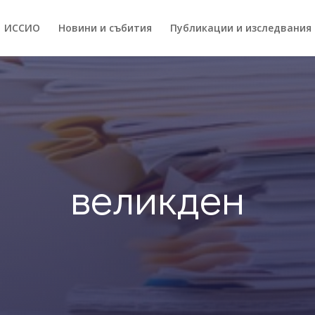
ИССИO
Новини и събития
Публикации и изследвания
великден