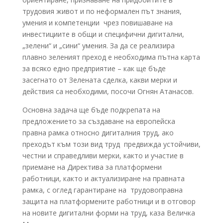
трудовия живот и по неформален път знания,
умения и компетенции чрез повишаване на
инвестициите в общи и специфични дигитални,
„зелени“ и „сини“ умения. За да се реализира
плавно зеленият преход е необходима пътна карта
за всяко едно предприятие – как ще бъде
засегнато от Зелената сделка, какви мерки и
действия са необходими, посочи Огнян Атанасов.
Основна задача ще бъде подкрепата на
предложението за създаване на европейска
правна рамка относно дигиталния труд, ако
преходът към този вид труд предвижда устойчиви,
честни и справедливи мерки, както и участие в
приемане на Директива за платформени
работници, както и актуализиране на правната
рамка, с оглед гарантиране на трудовоправна
защита на платформените работници и в отговор
на новите дигитални форми на труд, каза Величка