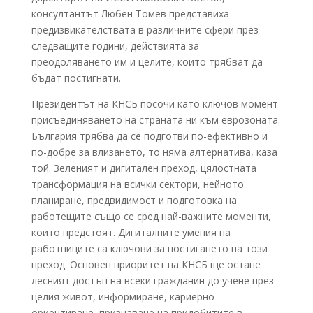
консултантът Любен Томев представиха
предизвикателствата в различните сфери през
следващите години, действията за
преодоляването им и целите, които трябват да
бъдат постигнати.
Президентът на КНСБ посочи като ключов момент
присъединяването на страната ни към еврозоната.
България трябва да се подготви по-ефективно и
по-добре за влизането, то няма алтернатива, каза
той. Зеленият и дигитален преход, цялостната
трансформация на всички сектори, нейното
планиране, предвидимост и подготовка на
работещите също се сред най-важните моменти,
които предстоят. Дигиталните умения на
работниците са ключови за постигането на този
преход. Основен приоритет на КНСБ ще остане
лесният достъп на всеки гражданин до учене през
целия живот, информиране, кариерно
ориентиране, признаване на придобитите в