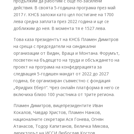
продължим да работим с още по-засилени
действия. В своята 5-годишна програма през май
2017 г. КНСБ заложи като цел постигане на 1700
лева средна заплата през 2022 година и ще се
доближим до нея. В момента тя е 1527 лева.
Това каза президентът на КНСБ Пламен Димитров
на среща с председатели на синдикални
организации от Видин, Враца и Монтана. Форумът,
посветен на бъдещето на труда и обсъждането на
проект на програма на конфедерацията за
следващия 5-годишен мандат от 2022 до 2027
година, бе организиран съвместно с фондация
„Фридрих Еберт“. Чрез онлайн платформа в него се
включиха близо 100 участника от трите региона.
Пламен Димитров, вицепрезидентите Иван
Кокалов, Чавдар Христов, Пламен Нанков,
националните секретари Ася Гонева, Огнян
Атанасов, Тодор Капитанов, Величка Микова,
директорът на ИССИ Любослав Костов,