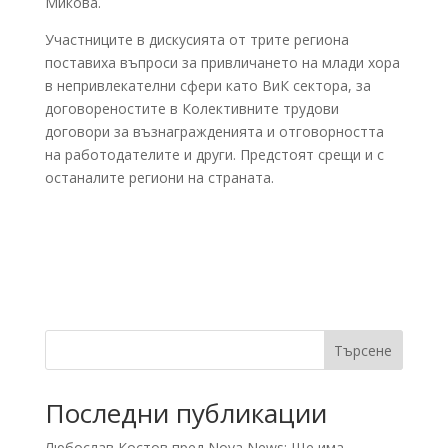
Микова.
Участниците в дискусията от трите региона
поставиха въпроси за привличането на млади хора
в непривлекателни сфери като ВиК сектора, за
договореностите в Колективните трудови
договори за възнагражденията и отговорността
на работодателите и други. Предстоят срещи и с
останалите региони на страната.
Търсене
Последни публикации
Любослав Костов пред Nova News: Ще има