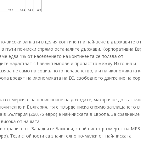
по-високи заплати в целия континент и най-вече в държавите о
 в пъти по-ниски спрямо останалите държави. Корпоративна Ев
еме едва 1% от населението на континента се ползва от
ците нарастват с бавни темпове и пропастта между Източна и
азява не само на социалното неравенство, а и на икономиката 
ропа вредят на икономиката на ЕС, свободното движение на хор
а от мерките за повишаване на доходите, макар и не достатъчн
лючително и България, тя е твърде ниска спрямо заплащането в
в България (260,76 евро) е най-ниската в Европа. За сравнение
-висока от нашата.
 страните от Западните Балкани, с най-нисък размерът на МРЗ 
вро). Тези стойности са значително по-малки от най-ниската