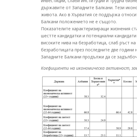
инвестиции, слаби институции и трудна бизн
държавите от Западните Балкани. Тези икон
живота. Ако в Хърватия се поддържа относи
Балкани положението не е същото.
Показателите характеризиращи жизнения ст
шестте кандидатки и потенциални кандидати 
високите нива на безработица, слаб ръст на
безработицата през последните две години н
Западните Балкани продължи да се задълбоча
Коефициенти на икономическа активност, зае