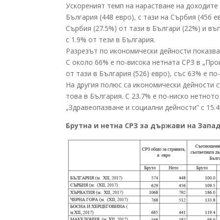
Ускореният темп на нарастване на доходите 
България (448 евро), с тази на Сърбия (456 
Сърбия (27.5%) от тази в Българи (22%) и в
с 1.9% от тези в България.
Разрезът по икономически дейности показва
С около 66% е по-висока нетната СРЗ в „Про
от тази в България (526) евро), със 63% е п
На другия полюс са икономически дейности 
това в България. С 23.7% е по-ниско нетното
„Здравеопазване и социални дейности” с 15.4
Брутна и нетна СРЗ за държави на Запа