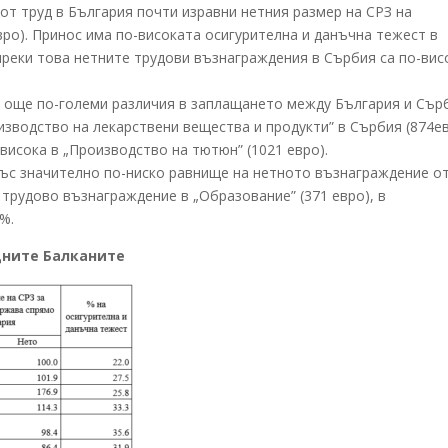
от труд в България почти изравни нетния размер на СРЗ на
евро). Принос има по-високата осигурителна и данъчна тежест в
ъпреки това нетните трудови възнаграждения в Сърбия са по-вис
 още по-големи различия в заплащането между България и Сър
изводство на лекарствени вещества и продукти” в Сърбия (874е
о-висока в „Производство на тютюн” (1021 евро).
със значително по-ниско равнище на нетното възнаграждение о
 трудово възнаграждение в „Образование” (371 евро), в
%.
дните Балканите