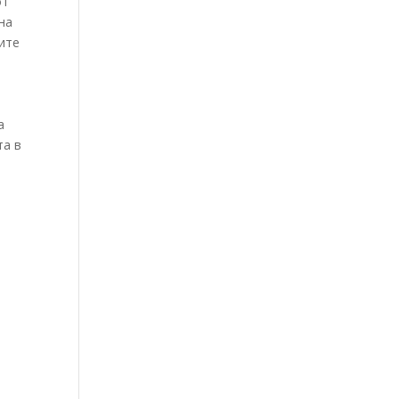
от
на
ите
а
та в