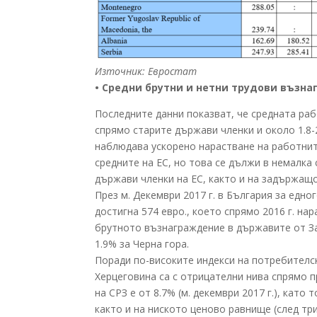
Източник: Евростат
• Средни брутни и нетни трудови възн
Последните данни показват, че средната ра
спрямо старите държави членки и около 1.8-
наблюдава ускорено нарастване на работнит
средните на ЕС, но това се дължи в немалка
държави членки на ЕС, както и на задържащ
През м. Декември 2017 г. в България за едн
достигна 574 евро., което спрямо 2016 г. н
брутното възнаграждение в държавите от За
1.9% за Черна гора.
Поради по-високите индекси на потребителск
Херцеговина са с отрицателни нива спрямо п
на СРЗ е от 8.7% (м. декември 2017 г.), кат
както и на ниското ценово равнище (след тр