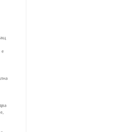
а
ващ
 е
.
илна
два
е,