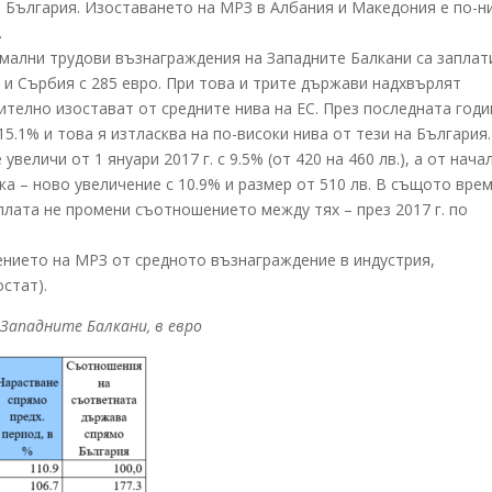
в България. Изоставането на МРЗ в Албания и Македония е по-н
.
имални трудови възнаграждения на Западните Балкани са заплат
о и Сърбия с 285 евро. При това и трите държави надхвърлят
ително изостават от средните нива на ЕС. През последната годи
5.1% и това я изтласква на по-високи нива от тези на България.
еличи от 1 януари 2017 г. с 9.5% (от 420 на 460 лв.), а от нача
ка – ново увеличение с 10.9% и размер от 510 лв. В същото вре
плата не промени съотношението между тях – през 2017 г. по
шението на МРЗ от средното възнаграждение в индустрия,
остат).
Западните Балкани, в евро