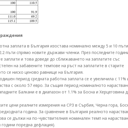
аграждения
ботна заплата в България изостава номинално между 5 и 10 път
2.2 пъти спрямо новите държави членки. През последните годин
е заплати и това доведе до сближаването на заплатите със
 степен на забавените темпове на ръст на заплатите в старите
ото се ниско ценово равнище на България.
огодишен период средната работна заплата се е увеличила с 11% 
араства с около 57 евро. За същия период номиналното нарастван
падните Балкани е в диапазон от 1.1% за Босна и Херцеговина 
ите цени реалните измерения на СРЗ в Сърбия, Черна гора, Бос
редходната година. За сравнение в България реалното нараства
о това се дължи на по-чувствителния номинален темп на нарастван
и години поредна дефлация).