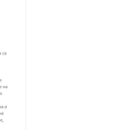
и
и се
и
е на
до
на и
не
е,