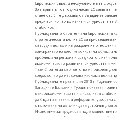
Европейски съюз, и неслучайно е във фокуса
За първи път от години насам ЕС заявява, ч
стане със 6-те държави от Западните Балка
преди всичко геополитика и сигурност, а за
стабилност.
Публикуваната Стратегия на Европейската к
стратегическата цел на ЕС за присъединяван
сътрудничество и изграждане на отношения 
лансирането на шестте конкретни области н
проблеми на региона и сред които с най-гол
икономическото развитие, сигурността и ми
Тази Стратегия съответства и подкрепя дълг
среда, която да насърчава икономическия пр
Публикуваните през април 2018 г. Годишни о
Западните Балкани и Турция показват траен 
макроикономическата и фискалната стабилно
да бъдат запазени, а реформите- ускорени 
отключване на източници за устойчив дълго
Икономически трудности под въздействието 