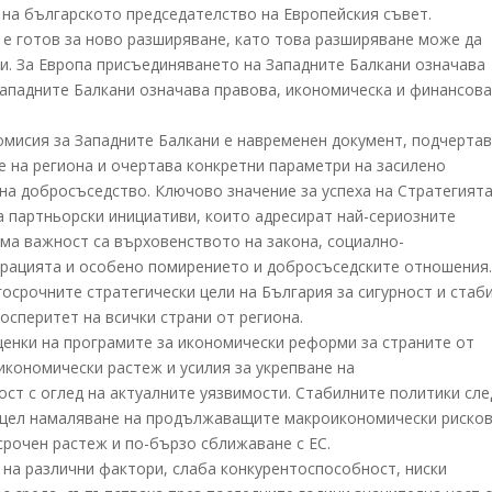
 на българското председателство на Европейския съвет.
е е готов за ново разширяване, като това разширяване може да
ни. За Европа присъединяването на Западните Балкани означава
 Западните Балкани означава правова, икономическа и финансов
омисия за Западните Балкани е навременен документ, подчерта
е на региона и очертава конкретни параметри на засилено
на добросъседство. Ключово значение за успеха на Стратегията
а партньорски инициативи, които адресират най-сериозните
яма важност са върховенството на закона, социално-
грацията и особено помирението и добросъседските отношения
осрочните стратегически цели на България за сигурност и стаб
осперитет на всички страни от региона.
ценки на програмите за икономически реформи за страните от
икономически растеж и усилия за укрепване на
ст с оглед на актуалните уязвимости. Стабилните политики сле
с цел намаляване на продължаващите макроикономически рисков
срочен растеж и по-бързо сближаване с ЕС.
на различни фактори, слаба конкурентоспособност, ниски