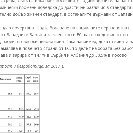
ес среда, съпътстваха през последните години значителна част 
омически промени доведоха до драстични различия в стандарта 
телно добър жизнен стандарт, в останалите държави от Западн
андарт очертават задълбочаване на социалните неравенства в
от Западните Балкани за членство в ЕС, като следствие от по-
 доходи, по-високи ценови нива. Така например, докато нивата н
амалява в повечето страни от ЕС, то делът на хората без рабо
ва и варира от 14.1% в Сърбия и Албания до 30.5% в Косово.
тост и безработица, за 2017 г.