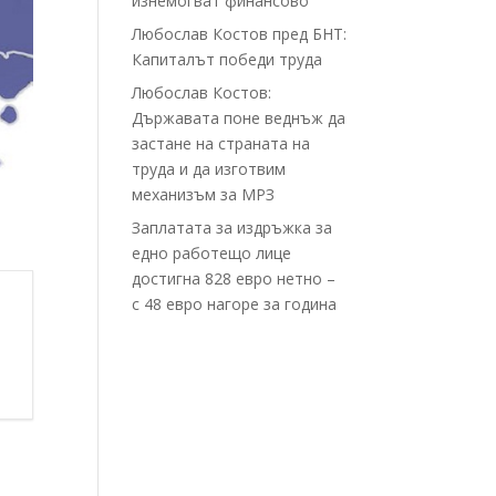
изнемогват финансово
Любослав Костов пред БНТ:
Капиталът победи труда
Любослав Костов:
Държавата поне веднъж да
застане на страната на
труда и да изготвим
механизъм за МРЗ
Заплатата за издръжка за
едно работещо лице
достигна 828 евро нетно –
с 48 евро нагоре за година