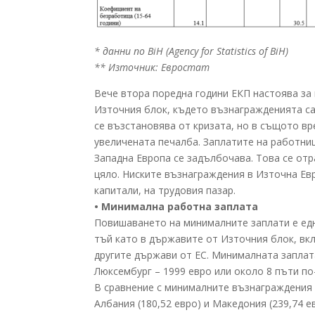
* данни по BiH (Agency for Statistics of BiH)
** Източник: Евростат
Вече втора поредна години ЕКП настоява за 
Източния блок, където възнагражденията са
се възстановява от кризата, но в същото вр
увеличената печалба. Заплатите на работни
Западна Европа се задълбочава. Това се отр
цяло. Ниските възнаграждения в Източна Ев
капитали, на трудовия пазар.
• Минимална работна заплата
Повишаването на минималните заплати е едн
тъй като в държавите от Източния блок, вк
другите държави от ЕС. Минималната заплата 
Люксембург – 1999 евро или около 8 пъти по
В сравнение с минималните възнаграждения в
Албания (180,52 евро) и Македония (239,74 е