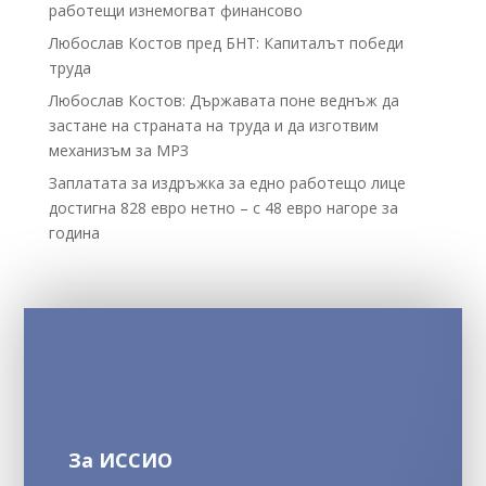
работещи изнемогват финансово
Любослав Костов пред БНТ: Капиталът победи
труда
Любослав Костов: Държавата поне веднъж да
застане на страната на труда и да изготвим
механизъм за МРЗ
Заплатата за издръжка за едно работещо лице
достигна 828 евро нетно – с 48 евро нагоре за
година
За ИССИО