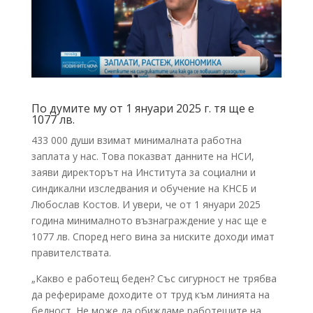
По думите му от 1 януари 2025 г. тя ще е
1077 лв.
433 000 души взимат минималната работна
заплата у нас. Това показват данните на НСИ,
заяви директорът на Института за социални и
синдикални изследвания и обучение на КНСБ и
Любослав Костов. И увери, че от 1 януари 2025
година минималното възнаграждение у нас ще е
1077 лв. Според него вина за ниските доходи имат
правителствата.
„Какво е работещ беден? Със сигурност не трябва
да реферираме доходите от труд към линията на
бедност. Не може да обиждаме работещите на