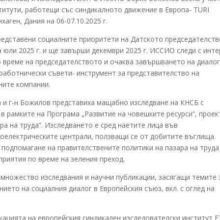
титути, работещи със синдикалното движение в Европа- TURI
аген, Дания на 06-07.10.2025 г.
редставени социалните приоритети на Датското председателств
 юли 2025 г. и ще завърши декември 2025 г. ИССИО следи с инте
о време на председателството и очаква завършването на диалог
 работнически съвети- инструмент за представителство на
ните компании.
 и г-н Божилов представиха мащабно изследване на КНСБ с
 в рамките на Програма „Развитие на човешките ресурси“, проек
ра на труда”. Изследването е сред наетите лица във
оелектрическите централи, ползващи се от добитите въглища.
 подпомагане на правителствените политики на пазара на труда
приятия по време на зеления преход.
 множество изследвания и научни публикации, засягащи темите 
нието на социалния диалог в Европейския съюз, вкл. с оглед на
бликацията на европейския синдикален изследователски институт E