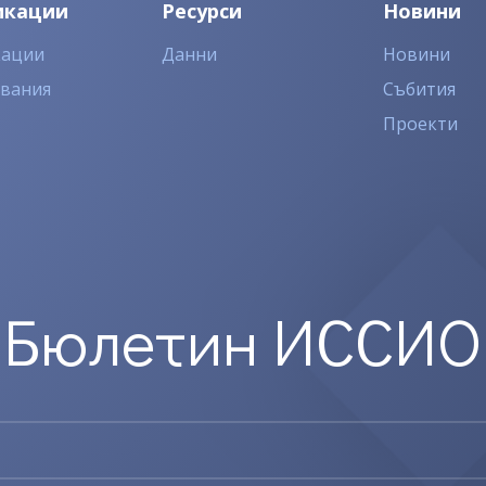
икации
Ресурси
Новини
кации
Данни
Новини
двания
Събития
Проекти
Бюлетин ИССИО