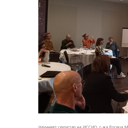
Научният секретар на ИССИО, г-жа Росица М