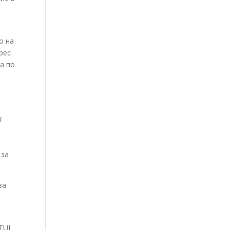
о на
рес
а по
т
 за
за
TUI