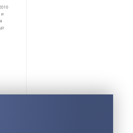
2010
 и
а
що
,