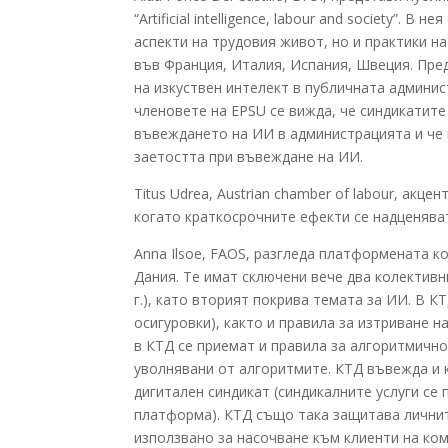
“Artificial intelligence, labour and society”
аспекти на трудовия живот, но и практики н
във Франция, Италия, Испания, Швеция. Пред
на изкуствен интелект в публичната админи
членовете на EPSU се вижда, че синдикатит
въвеждането на ИИ в администрацията и че
заетостта при въвеждане на ИИ.
Titus Udrea, Austrian chamber of labour, акц
когато краткосрочните ефекти се надценяват
Anna Ilsoe, FAOS, разгледа платформената к
Дания. Те имат сключени вече два колективн
г.), като вторият покрива темата за ИИ. В КТ
осигуровки), както и правила за изтриване н
в КТД се приемат и правила за алгоритмично
уволнявани от алгоритмите. КТД въвежда и 
дигитален синдикат (синдикалните услуги се
платформа). КТД също така защитава личнит
използвано за насочване към клиенти на ком