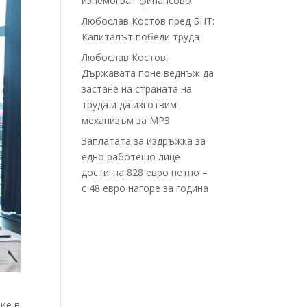
изнемогват финансово
Любослав Костов пред БНТ:
Капиталът победи труда
Любослав Костов:
Държавата поне веднъж да
застане на страната на
труда и да изготвим
механизъм за МРЗ
Заплатата за издръжка за
едно работещо лице
достигна 828 евро нетно –
с 48 евро нагоре за година
ие в