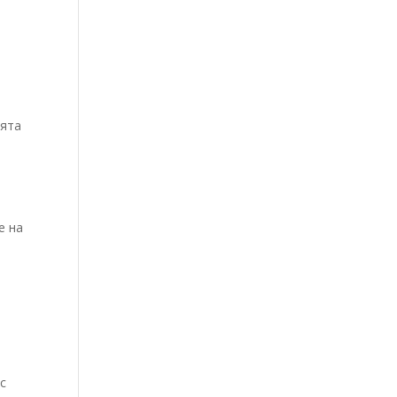
е
ията
а
е на
 с