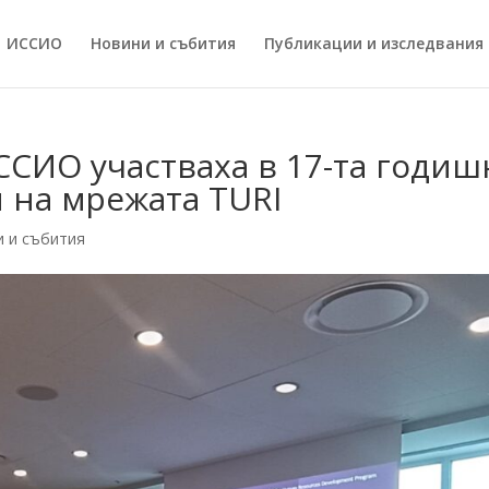
ИССИO
Новини и събития
Публикации и изследвания
СИО участваха в 17-та годиш
 на мрежата TURI
и и събития