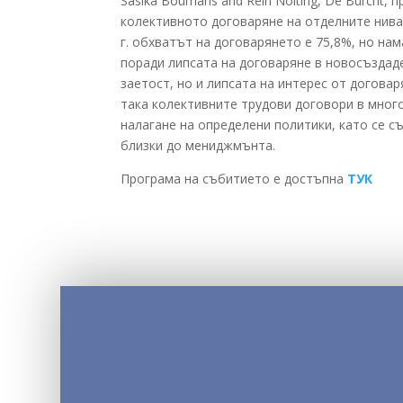
Sasika Boumans and Rein Nolting, De Burcht,
колективното договаряне на отделните нива
г. обхватът на договарянето е 75,8%, но на
поради липсата на договаряне в новосъздад
заетост, но и липсата на интерес от догова
така колективните трудови договори в мног
налагане на определени политики, като се съ
близки до мениджмънта.
Програма на събитието е достъпна
ТУК