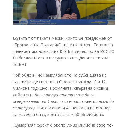
Ефектът от пакета мерки, които бе предложен от
“Прогресивна България”, ще е нищожен. Това каза
главният икономист на КНСБ и директор на ИССИО
Любослав Костов в студиото на “Денят започва”
по БНТ.
Той обясни, че намаляването на субсидията на
партиите ще спести на бюджета между 10 и 12
милиона годишно. Промяната, свързана с ковид
добавката
(вече отпуснатата няма да се
осъвременява от 1 юли, а за новите пенсии няма да
се отпуска)
, пък е 2 евро и 40 цента на пенсионер
на месечна база, което са към 60-66 милиона.
„Сумарният ефект е около 70-80 милиона евро по-