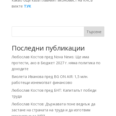
Какво още каза главният икономист на КНСБ
вижте
ТУК
Търсене
Последни публикации
Любослав Костов пред Nova News: Ще има
протести, ако в Бюджет 2027 г. няма политика по
доходите
Виолета Иванова пред BG ON AIR: 1,5 млн.
работещи изнемогват финансово
Любослав Костов пред БНТ: Капиталът победи
труда
Любослав Костов: Държавата поне веднъж да
застане на страната на труда и да изготвим
механизъм за МРЗ