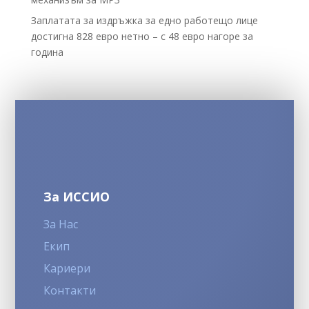
Заплатата за издръжка за едно работещо лице
достигна 828 евро нетно – с 48 евро нагоре за
година
За ИССИО
За Нас
Екип
Кариери
Контакти