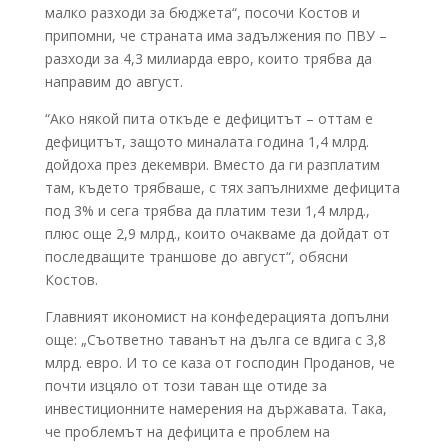
малко разходи за бюджета“, посочи Костов и
припомни, че страната има задължения по ПВУ –
разходи за 4,3 милиарда евро, които трябва да
направим до август.
“Ако някой пита откъде е дефицитът – оттам е
дефицитът, защото миналата година 1,4 млрд.
дойдоха през декември. Вместо да ги разплатим
там, където трябваше, с тях запълнихме дефицита
под 3% и сега трябва да платим тези 1,4 млрд.,
плюс още 2,9 млрд., които очакваме да дойдат от
последващите траншове до август“, обясни
Костов.
Главният икономист на конфедерацията допълни
още: „Съответно таванът на дълга се вдига с 3,8
млрд. евро. И то се каза от господин Проданов, че
почти изцяло от този таван ще отиде за
инвестиционните намерения на държавата. Така,
че проблемът на дефицита е проблем на