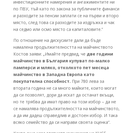
инвестиционните намерения и ангажиментите ни
по ПВУ, тъй като по закона за публичните финанси
и разходите за пенсии заплати се на първи и второ
място, след това са разходите за издръжка и чак
на седмо или осмо място са капиталовите.”
По отношение на дискусиите дали да бъде
намалена продължителността на майчинството
Костов заяви: „Имайте предвид, че
две години
майчинство в България купуват по-малко
памперси и мляко, отколкото пет месеца
майчинство в Западна Европа като
покупателна способност.
При 780 лева за
втората година не са много майките, които могат
да си позволят, дори да искат да останат вкъщи,
но те трябва да имат право на този избор – да не
се намалява продължителността на майчинството,
а да им дадеш справедлив и достоен избор. И така
всяко семейство да си направи своята оценка“.