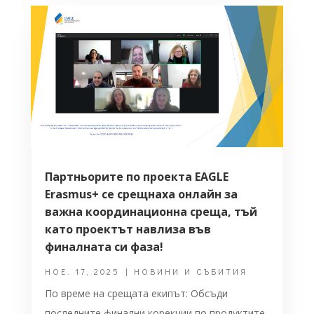
Партньорите по проекта EAGLE
Erasmus+ се срещнаха онлайн за
важна координационна среща, тъй
като проектът навлиза във
финалната си фаза!
НОЕ. 17, 2025
|
НОВИНИ И СЪБИТИЯ
По време на срещата екипът: Обсъди
последните финални корекции по продуктите