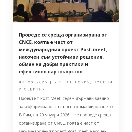
Проведе се среща организирана от
CNCE, коята е част от
международния проект Post-meet,
насочен към устойчиви решения,
обмен на добри практики и
ефективно партньорство
ЯН. 20, 2026
|
БЕЗ КАТЕГОРИЯ
,
НОВИНИ
И СЪБИТИЯ
Проектът Post-Meet: седем държави заедно
за информираност относно командироването
В Рим, на 20 януари 2026 г. се проведе среща
организирана от CNCE, коята е част от
международния проект Post-meet, насочен