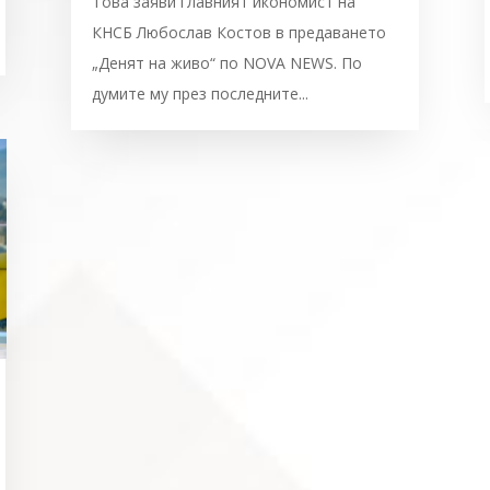
Това заяви главният икономист на
КНСБ Любослав Костов в предаването
„Денят на живо“ по NOVA NEWS. По
думите му през последните...