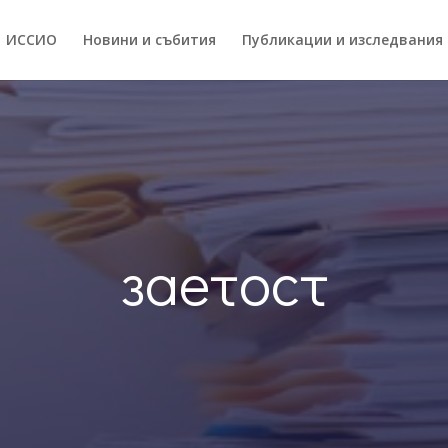
ИССИO
Новини и събития
Публикации и изследвания
заетост