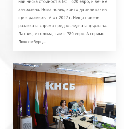
най-ниска стойност в ЕС – 620 евро, и вече е
замразена. Няма човек, който да знае какъв
ще е размерът ѝ от 2027 г. Нещо повече –
разликата спрямо предпоследната държава:
Латвия, е голяма, там е 780 евро. А спрямо
Люксембург,...