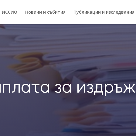
ИССИO
Новини и събития
Публикации и изследвания
плата за издръ