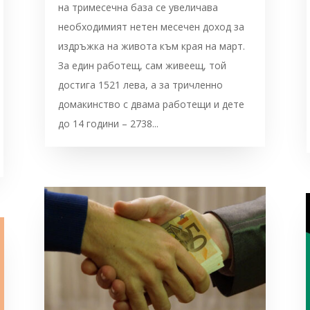
на тримесечна база се увеличава
необходимият нетен месечен доход за
издръжка на живота към края на март.
За един работещ, сам живеещ, той
достига 1521 лева, а за тричленно
домакинство с двама работещи и дете
до 14 години – 2738...