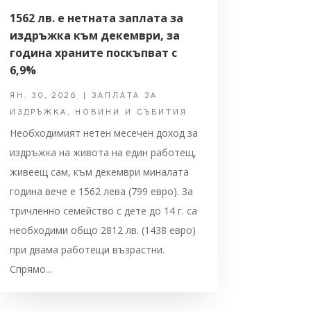
1562 лв. е нетната заплата за
издръжка към декември, за
година храните поскъпват с
6,9%
ЯН. 30, 2026
|
ЗАПЛАТА ЗА
ИЗДРЪЖКА
,
НОВИНИ И СЪБИТИЯ
Необходимият нетен месечен доход за
издръжка на живота на един работещ,
живеещ сам, към декември миналата
година вече е 1562 лева (799 евро). За
тричленно семейство с дете до 14 г. са
необходими общо 2812 лв. (1438 евро)
при двама работещи възрастни.
Спрямо...